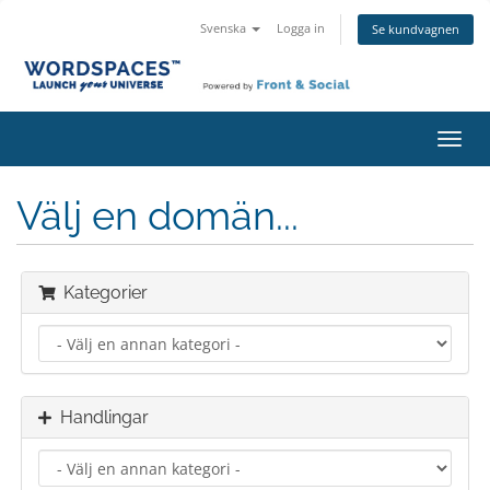
Svenska
Logga in
Se kundvagnen
Växla
navig
Välj en domän...
Kategorier
Handlingar