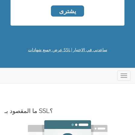
يشترى
ساعدني في الاختيار
|
عرض جميع شهادات SSL
تبديل
التنقل
ما المقصود بـ SSL؟