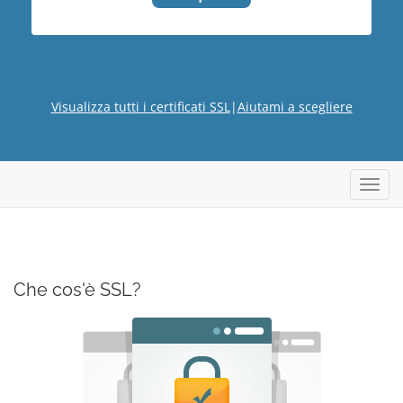
Visualizza tutti i certificati SSL
|
Aiutami a scegliere
Attiva
Navig
Che cos'è SSL?