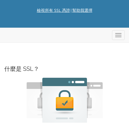
檢視所有 SSL 憑證
|
幫助我選擇
切
換
導
覽
什麼是 SSL？